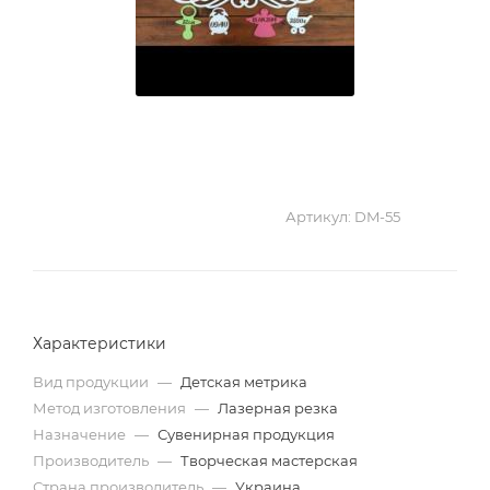
Артикул:
DM-55
Характеристики
Вид продукции
—
Детская метрика
Метод изготовления
—
Лазерная резка
Назначение
—
Сувенирная продукция
Производитель
—
Творческая мастерская
Страна производитель
—
Украина