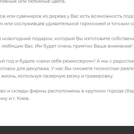
ативные или любимые цвета.
 или сувениров из дерева у Вас есть возможность под
ью или сослуживцев удивительной гармонией и точным 
овогодний подарок, который Вы изготовите собственно
 любящих Вас. Им будет очень приятно Ваше внимание!
й год и будьте «сами себе режиссером»! А мы с радост
товок для декупажа. У нас Вы сможете полностью реали
 жизнь, используя лазерную резку и гравировку.
во и склады фирмы расположены в крупном городе (Харь
у и г. Киев.