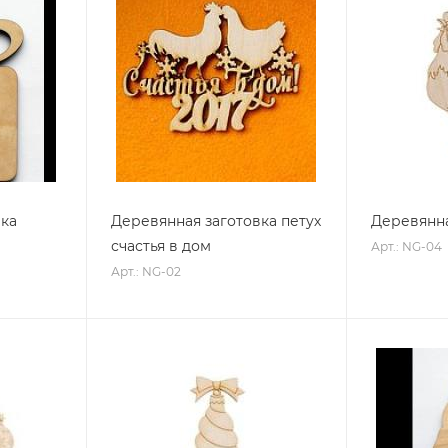
вка
Деревянная заготовка петух
Деревянна
счастья в дом
Арт.: NG-04
Арт.: NG-02