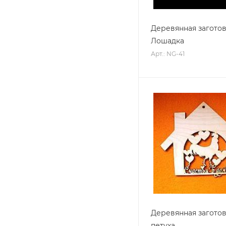
Деревянная загото
Лошадка
Арт.: NG-41
Деревянная заготов
петуха