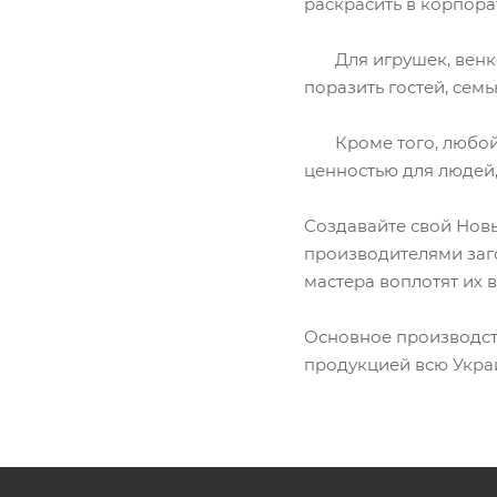
раскрасить в корпор
Для игрушек, венков
поразить гостей, сем
Кроме того, любой н
ценностью для людей,
Создавайте свой Новы
производителями заго
мастера воплотят их в
Основное производст
продукцией всю Украин