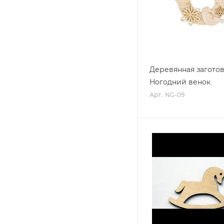
Деревянная загото
Ногодний венок
Арт.: NG-09