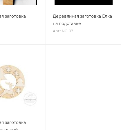
я заготовка
Деревянная заготовка Елка
на подставке
Арт.: NG-07
я заготовка
вогодний