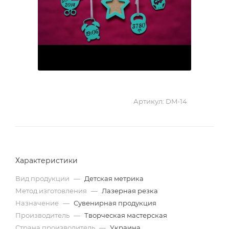
Артикул:
DM-14
Характеристики
Вид продукции
—
Детская метрика
Метод изготовления
—
Лазерная резка
Назначение
—
Сувенирная продукция
Производитель
—
Творческая мастерская
Страна производитель
—
Украина