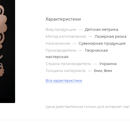
Характеристики
Вид продукции
—
Детская метрика
Метод изготовления
—
Лазерная резка
Назначение
—
Сувенирная продукция
Производитель
—
Творческая
мастерская
Страна производитель
—
Украина
Толщина материала
—
6мм, 8мм
Все характеристики
Цена действительна только для интернет-маг