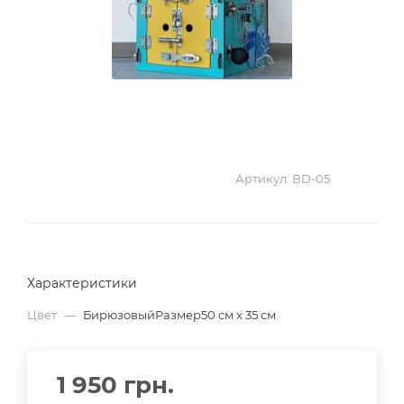
Артикул:
BD-05
Характеристики
Цвет
—
БирюзовыйРазмер50 см х 35 см
1 950
грн.