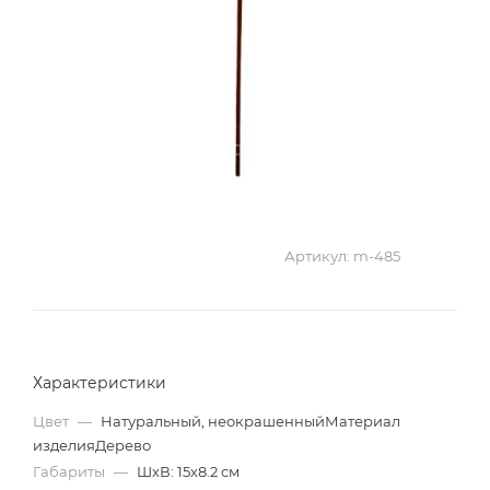
Артикул:
m-485
Характеристики
Цвет
—
Натуральный, неокрашенныйМатериал
изделияДерево
Габариты
—
ШхВ: 15х8.2 см